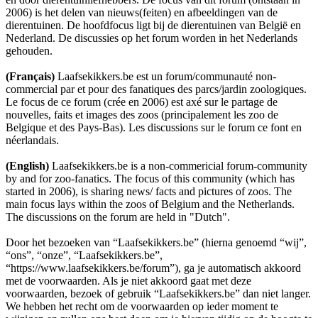
2006) is het delen van nieuws(feiten) en afbeeldingen van de
dierentuinen. De hoofdfocus ligt bij de dierentuinen van België en
Nederland. De discussies op het forum worden in het Nederlands
gehouden.
(Français)
Laafsekikkers.be est un forum/communauté non-
commercial par et pour des fanatiques des parcs/jardin zoologiques.
Le focus de ce forum (crée en 2006) est axé sur le partage de
nouvelles, faits et images des zoos (principalement les zoo de
Belgique et des Pays-Bas). Les discussions sur le forum ce font en
néerlandais.
(English)
Laafsekikkers.be is a non-commericial forum-community
by and for zoo-fanatics. The focus of this community (which has
started in 2006), is sharing news/ facts and pictures of zoos. The
main focus lays within the zoos of Belgium and the Netherlands.
The discussions on the forum are held in "Dutch".
Door het bezoeken van “Laafsekikkers.be” (hierna genoemd “wij”,
“ons”, “onze”, “Laafsekikkers.be”,
“https://www.laafsekikkers.be/forum”), ga je automatisch akkoord
met de voorwaarden. Als je niet akkoord gaat met deze
voorwaarden, bezoek of gebruik “Laafsekikkers.be” dan niet langer.
We hebben het recht om de voorwaarden op ieder moment te