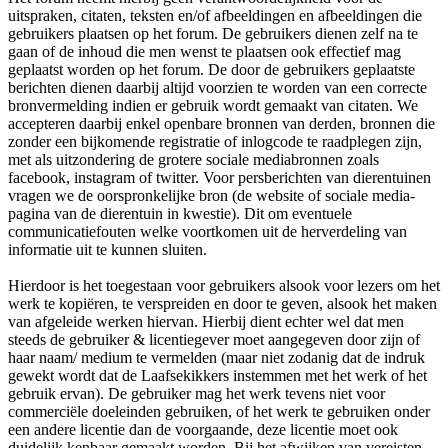
uitspraken, citaten, teksten en/of afbeeldingen en afbeeldingen die
gebruikers plaatsen op het forum. De gebruikers dienen zelf na te
gaan of de inhoud die men wenst te plaatsen ook effectief mag
geplaatst worden op het forum. De door de gebruikers geplaatste
berichten dienen daarbij altijd voorzien te worden van een correcte
bronvermelding indien er gebruik wordt gemaakt van citaten. We
accepteren daarbij enkel openbare bronnen van derden, bronnen die
zonder een bijkomende registratie of inlogcode te raadplegen zijn,
met als uitzondering de grotere sociale mediabronnen zoals
facebook, instagram of twitter. Voor persberichten van dierentuinen
vragen we de oorspronkelijke bron (de website of sociale media-
pagina van de dierentuin in kwestie). Dit om eventuele
communicatiefouten welke voortkomen uit de herverdeling van
informatie uit te kunnen sluiten.
Hierdoor is het toegestaan voor gebruikers alsook voor lezers om het
werk te kopiëren, te verspreiden en door te geven, alsook het maken
van afgeleide werken hiervan. Hierbij dient echter wel dat men
steeds de gebruiker & licentiegever moet aangegeven door zijn of
haar naam/ medium te vermelden (maar niet zodanig dat de indruk
gewekt wordt dat de Laafsekikkers instemmen met het werk of het
gebruik ervan). De gebruiker mag het werk tevens niet voor
commerciële doeleinden gebruiken, of het werk te gebruiken onder
een andere licentie dan de voorgaande, deze licentie moet ook
duidelijk kenbaar gemaakt worden. Bij het afwijken van vereisten