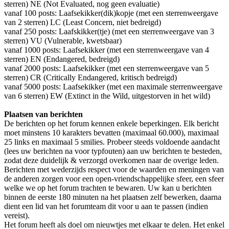
sterren) NE (Not Evaluated, nog geen evaluatie)
vanaf 100 posts: Laafsekikker(dik)kopje (met een sterrenweergave
van 2 sterren) LC (Least Concern, niet bedreigd)
vanaf 250 posts: Laafskikker(tje) (met een sterrenweergave van 3
sterren) VU (Vulnerable, kwetsbaar)
vanaf 1000 posts: Laafsekikker (met een sterrenweergave van 4
sterren) EN (Endangered, bedreigd)
vanaf 2000 posts: Laafsekikker (met een sterrenweergave van 5
sterren) CR (Critically Endangered, kritisch bedreigd)
vanaf 5000 posts: Laafsekikker (met een maximale sterrenweergave
van 6 sterren) EW (Extinct in the Wild, uitgestorven in het wild)
Plaatsen van berichten
De berichten op het forum kennen enkele beperkingen. Elk bericht
moet minstens 10 karakters bevatten (maximaal 60.000), maximaal
25 links en maximaal 5 smilies. Probeer steeds voldoende aandacht
(lees uw berichten na voor typfouten) aan uw berichten te besteden,
zodat deze duidelijk & verzorgd overkomen naar de overige leden.
Berichten met wederzijds respect voor de waarden en meningen van
de anderen zorgen voor een open-vriendschappelijke sfeer, een sfeer
welke we op het forum trachten te bewaren. Uw kan u berichten
binnen de eerste 180 minuten na het plaatsen zelf bewerken, daarna
dient een lid van het forumteam dit voor u aan te passen (indien
vereist).
Het forum heeft als doel om nieuwtjes met elkaar te delen. Het enkel