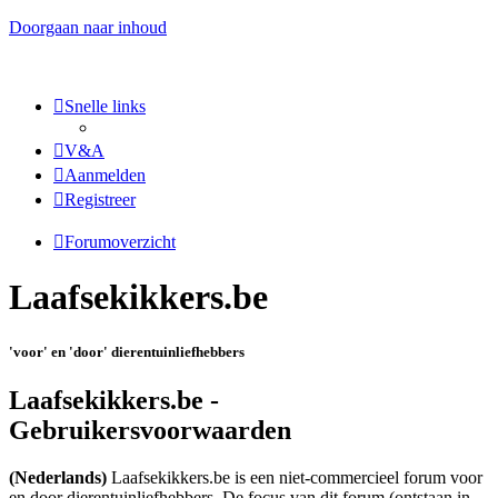
Doorgaan naar inhoud
Snelle links
V&A
Aanmelden
Registreer
Forumoverzicht
Laafsekikkers.be
'voor' en 'door' dierentuinliefhebbers
Laafsekikkers.be -
Gebruikersvoorwaarden
(Nederlands)
Laafsekikkers.be is een niet-commercieel forum voor
en door dierentuinliefhebbers. De focus van dit forum (ontstaan in