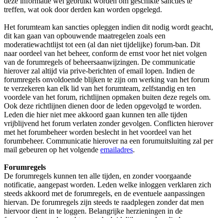
deze informatie wel gebruikt worden om geschikte sancties te
treffen, wat ook door derden kan worden opgelegd.
Het forumteam kan sancties opleggen indien dit nodig wordt geacht,
dit kan gaan van opbouwende maatregelen zoals een
moderatiewachtlijst tot een (al dan niet tijdelijke) forum-ban. Dit
naar oordeel van het beheer, conform de ernst voor het niet volgen
van de forumregels of beheersaanwijzingen. De communicatie
hierover zal altijd via prive-berichten of email lopen. Indien de
forumregels onvoldoende blijken te zijn om werking van het forum
te verzekeren kan elk lid van het forumteam, zelfstandig en ten
voordele van het forum, richtlijnen opmaken buiten deze regels om.
Ook deze richtlijnen dienen door de leden opgevolgd te worden.
Leden die hier niet mee akkoord gaan kunnen ten alle tijden
vrijblijvend het forum verlaten zonder gevolgen. Conflicten hierover
met het forumbeheer worden beslecht in het voordeel van het
forumbeheer. Communicatie hierover na een forumuitsluiting zal per
mail gebeuren op het volgende
emailadres
.
Forumregels
De forumregels kunnen ten alle tijden, en zonder voorgaande
notificatie, aangepast worden. Leden welke inloggen verklaren zich
steeds akkoord met de forumregels, en de eventuele aanpassingen
hiervan. De forumregels zijn steeds te raadplegen zonder dat men
hiervoor dient in te loggen. Belangrijke herzieningen in de