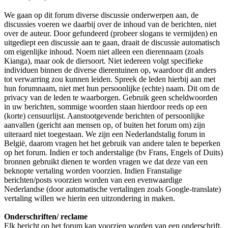
We gaan op dit forum diverse discussie onderwerpen aan, de
discussies voeren we daarbij over de inhoud van de berichten, niet
over de auteur. Door gefundeerd (probeer slogans te vermijden) en
uitgediept een discussie aan te gaan, draait de discussie automatisch
om eigenlijke inhoud. Noem niet alleen een dierennaam (zoals
Kianga), maar ook de diersoort. Niet iedereen volgt specifieke
individuen binnen de diverse dierentuinen op, waardoor dit anders
tot verwarring zou kunnen leiden. Spreek de leden hierbij aan met
hun forumnaam, niet met hun persoonlijke (echte) naam. Dit om de
privacy van de leden te waarborgen. Gebruik geen scheldwoorden
in uw berichten, sommige woorden staan hierdoor reeds op een
(korte) censuurlijst. Aanstootgevende berichten of persoonlijke
aanvallen (gericht aan mensen op, of buiten het forum om) zijn
uiteraard niet toegestaan. We zijn een Nederlandstalig forum in
België, daarom vragen het het gebruik van andere talen te beperken
op het forum. Indien er toch anderstalige (bv Frans, Engels of Duits)
bronnen gebruikt dienen te worden vragen we dat deze van een
beknopte vertaling worden voorzien. Indien Franstalige
berichten/posts voorzien worden van een evenwaardige
Nederlandse (door automatische vertalingen zoals Google-translate)
vertaling willen we hierin een uitzondering in maken.
Onderschriften/ reclame
Elk bericht op het forum kan voorzien worden van een onderschrift,