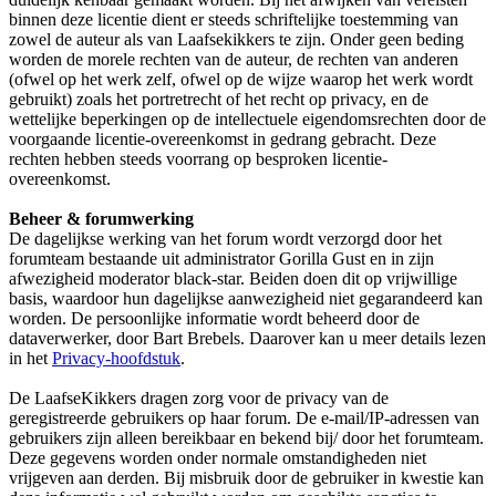
binnen deze licentie dient er steeds schriftelijke toestemming van
zowel de auteur als van Laafsekikkers te zijn. Onder geen beding
worden de morele rechten van de auteur, de rechten van anderen
(ofwel op het werk zelf, ofwel op de wijze waarop het werk wordt
gebruikt) zoals het portretrecht of het recht op privacy, en de
wettelijke beperkingen op de intellectuele eigendomsrechten door de
voorgaande licentie-overeenkomst in gedrang gebracht. Deze
rechten hebben steeds voorrang op besproken licentie-
overeenkomst.
Beheer & forumwerking
De dagelijkse werking van het forum wordt verzorgd door het
forumteam bestaande uit administrator Gorilla Gust en in zijn
afwezigheid moderator black-star. Beiden doen dit op vrijwillige
basis, waardoor hun dagelijkse aanwezigheid niet gegarandeerd kan
worden. De persoonlijke informatie wordt beheerd door de
dataverwerker, door Bart Brebels. Daarover kan u meer details lezen
in het
Privacy-hoofdstuk
.
De LaafseKikkers dragen zorg voor de privacy van de
geregistreerde gebruikers op haar forum. De e-mail/IP-adressen van
gebruikers zijn alleen bereikbaar en bekend bij/ door het forumteam.
Deze gegevens worden onder normale omstandigheden niet
vrijgeven aan derden. Bij misbruik door de gebruiker in kwestie kan