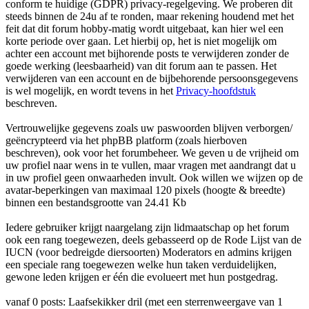
conform te huidige (GDPR) privacy-regelgeving. We proberen dit
steeds binnen de 24u af te ronden, maar rekening houdend met het
feit dat dit forum hobby-matig wordt uitgebaat, kan hier wel een
korte periode over gaan. Let hierbij op, het is niet mogelijk om
achter een account met bijhorende posts te verwijderen zonder de
goede werking (leesbaarheid) van dit forum aan te passen. Het
verwijderen van een account en de bijbehorende persoonsgegevens
is wel mogelijk, en wordt tevens in het
Privacy-hoofdstuk
beschreven.
Vertrouwelijke gegevens zoals uw paswoorden blijven verborgen/
geëncrypteerd via het phpBB platform (zoals hierboven
beschreven), ook voor het forumbeheer. We geven u de vrijheid om
uw profiel naar wens in te vullen, maar vragen met aandrangt dat u
in uw profiel geen onwaarheden invult. Ook willen we wijzen op de
avatar-beperkingen van maximaal 120 pixels (hoogte & breedte)
binnen een bestandsgrootte van 24.41 Kb
Iedere gebruiker krijgt naargelang zijn lidmaatschap op het forum
ook een rang toegewezen, deels gebasseerd op de Rode Lijst van de
IUCN (voor bedreigde diersoorten) Moderators en admins krijgen
een speciale rang toegewezen welke hun taken verduidelijken,
gewone leden krijgen er één die evolueert met hun postgedrag.
vanaf 0 posts: Laafsekikker dril (met een sterrenweergave van 1