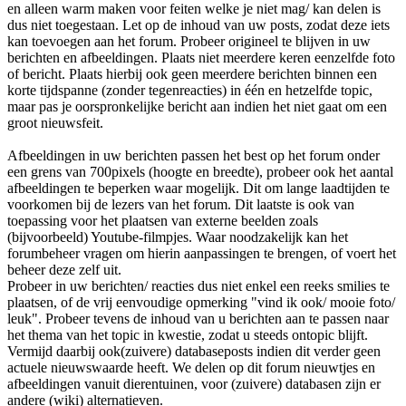
en alleen warm maken voor feiten welke je niet mag/ kan delen is
dus niet toegestaan. Let op de inhoud van uw posts, zodat deze iets
kan toevoegen aan het forum. Probeer origineel te blijven in uw
berichten en afbeeldingen. Plaats niet meerdere keren eenzelfde foto
of bericht. Plaats hierbij ook geen meerdere berichten binnen een
korte tijdspanne (zonder tegenreacties) in één en hetzelfde topic,
maar pas je oorspronkelijke bericht aan indien het niet gaat om een
groot nieuwsfeit.
Afbeeldingen in uw berichten passen het best op het forum onder
een grens van 700pixels (hoogte en breedte), probeer ook het aantal
afbeeldingen te beperken waar mogelijk. Dit om lange laadtijden te
voorkomen bij de lezers van het forum. Dit laatste is ook van
toepassing voor het plaatsen van externe beelden zoals
(bijvoorbeeld) Youtube-filmpjes. Waar noodzakelijk kan het
forumbeheer vragen om hierin aanpassingen te brengen, of voert het
beheer deze zelf uit.
Probeer in uw berichten/ reacties dus niet enkel een reeks smilies te
plaatsen, of de vrij eenvoudige opmerking "vind ik ook/ mooie foto/
leuk". Probeer tevens de inhoud van u berichten aan te passen naar
het thema van het topic in kwestie, zodat u steeds ontopic blijft.
Vermijd daarbij ook(zuivere) databaseposts indien dit verder geen
actuele nieuwswaarde heeft. We delen op dit forum nieuwtjes en
afbeeldingen vanuit dierentuinen, voor (zuivere) databasen zijn er
andere (wiki) alternatieven.