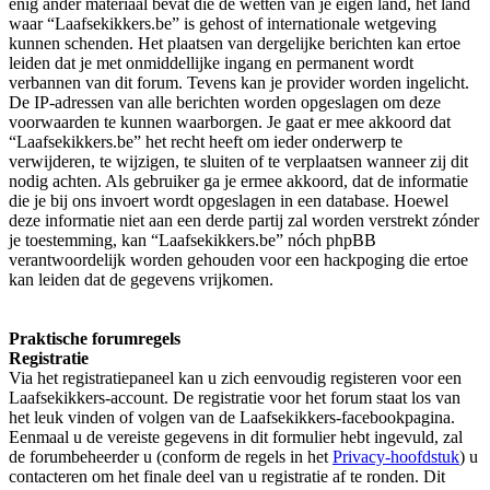
enig ander materiaal bevat die de wetten van je eigen land, het land
waar “Laafsekikkers.be” is gehost of internationale wetgeving
kunnen schenden. Het plaatsen van dergelijke berichten kan ertoe
leiden dat je met onmiddellijke ingang en permanent wordt
verbannen van dit forum. Tevens kan je provider worden ingelicht.
De IP-adressen van alle berichten worden opgeslagen om deze
voorwaarden te kunnen waarborgen. Je gaat er mee akkoord dat
“Laafsekikkers.be” het recht heeft om ieder onderwerp te
verwijderen, te wijzigen, te sluiten of te verplaatsen wanneer zij dit
nodig achten. Als gebruiker ga je ermee akkoord, dat de informatie
die je bij ons invoert wordt opgeslagen in een database. Hoewel
deze informatie niet aan een derde partij zal worden verstrekt zónder
je toestemming, kan “Laafsekikkers.be” nóch phpBB
verantwoordelijk worden gehouden voor een hackpoging die ertoe
kan leiden dat de gegevens vrijkomen.
Praktische forumregels
Registratie
Via het registratiepaneel kan u zich eenvoudig registeren voor een
Laafsekikkers-account. De registratie voor het forum staat los van
het leuk vinden of volgen van de Laafsekikkers-facebookpagina.
Eenmaal u de vereiste gegevens in dit formulier hebt ingevuld, zal
de forumbeheerder u (conform de regels in het
Privacy-hoofdstuk
) u
contacteren om het finale deel van u registratie af te ronden. Dit