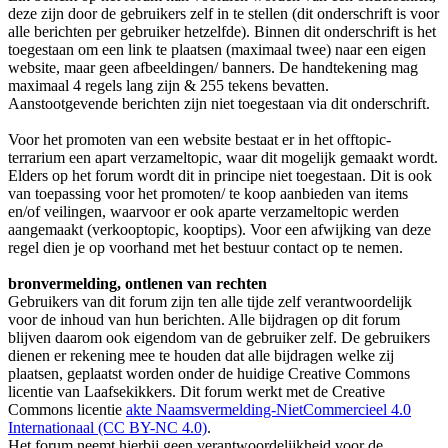
deze zijn door de gebruikers zelf in te stellen (dit onderschrift is voor
alle berichten per gebruiker hetzelfde). Binnen dit onderschrift is het
toegestaan om een link te plaatsen (maximaal twee) naar een eigen
website, maar geen afbeeldingen/ banners. De handtekening mag
maximaal 4 regels lang zijn & 255 tekens bevatten.
Aanstootgevende berichten zijn niet toegestaan via dit onderschrift.
Voor het promoten van een website bestaat er in het offtopic-
terrarium een apart verzameltopic, waar dit mogelijk gemaakt wordt.
Elders op het forum wordt dit in principe niet toegestaan. Dit is ook
van toepassing voor het promoten/ te koop aanbieden van items
en/of veilingen, waarvoor er ook aparte verzameltopic werden
aangemaakt (verkooptopic, kooptips). Voor een afwijking van deze
regel dien je op voorhand met het bestuur contact op te nemen.
bronvermelding, ontlenen van rechten
Gebruikers van dit forum zijn ten alle tijde zelf verantwoordelijk
voor de inhoud van hun berichten. Alle bijdragen op dit forum
blijven daarom ook eigendom van de gebruiker zelf. De gebruikers
dienen er rekening mee te houden dat alle bijdragen welke zij
plaatsen, geplaatst worden onder de huidige Creative Commons
licentie van Laafsekikkers. Dit forum werkt met de Creative
Commons licentie
akte Naamsvermelding-NietCommercieel 4.0
Internationaal (CC BY-NC 4.0)
.
Het forum neemt hierbij geen verantwoordelijkheid voor de