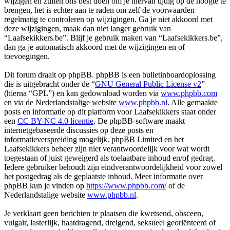
wijzigen en zullen ons best doen om je hiervan tijdig op de hoogte te
brengen, het is echter aan te raden om zelf de voorwaarden
regelmatig te controleren op wijzigingen. Ga je niet akkoord met
deze wijzigingen, maak dan niet langer gebruik van
“Laafsekikkers.be”. Blijf je gebruik maken van “Laafsekikkers.be”,
dan ga je automatisch akkoord met de wijzigingen en of
toevoegingen.
Dit forum draait op phpBB. phpBB is een bulletinboardoplossing
die is uitgebracht onder de “
GNU General Public License v2
”
(hierna “GPL”) en kan gedownload worden via
www.phpbb.com
en via de Nederlandstalige website
www.phpbb.nl
. Alle gemaakte
posts en informatie op dit platform voor Laafsekikkers staat onder
een
CC BY-NC 4.0 licentie
. De phpBB-software maakt
internetgebaseerde discussies op deze posts en
informatieverspreiding mogelijk. phpBB Limited en het
Laafsekikkers beheer zijn niet verantwoordelijk voor wat wordt
toegestaan of juist geweigerd als toelaatbare inhoud en/of gedrag.
Iedere gebruiker behoudt zijn eindverantwoordelijkheid voor zowel
het postgedrag als de geplaatste inhoud. Meer informatie over
phpBB kun je vinden op
https://www.phpbb.com/
of de
Nederlandstalige website
www.phpbb.nl
.
Je verklaart geen berichten te plaatsen die kwetsend, obsceen,
vulgair, lasterlijk, haatdragend, dreigend, seksueel georiënteerd of